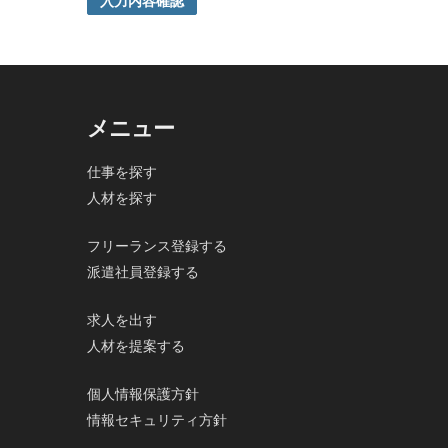
入力内容確認
ご本人の同意がある場合または法令に基づく場合を除き
5. 個人情報の開示等及びお問合せ窓口
ご自身の個人情報の開示等（利用目的の通知、開示、内
の停止及び第三者への提供記録の開示）に関して、当社
その際、弊社はご本人を確認させていただいたうえで、
メニュー
なお、個人情報に関する弊社問合わせ先は、次の通りで
株式会社FloBoard 個人情報問合せ窓口
仕事を探す
〒101-0031 東京都千代田区東神田二丁目7番4-305
人材を探す
メールアドレス: info@floboard.co.jp TEL: 03-6753-09
（受付時間 9:00～18:00 ※土・日曜日、祝日、年末
6. 個人情報における任意性について
フリーランス登録する
個人情報のご提供は、ご本人の任意です。ただし、必須
派遣社員登録する
で、ご了承ください。
求人を出す
人材を提案する
個人情報保護方針
情報セキュリティ方針