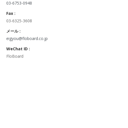
03-6753-0948
Fax :
03-6325-3608
メール :
eigyou@floboard.co.jp
WeChat ID :
FloBoard