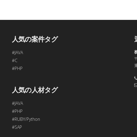
、今回ご入力頂く個人情報は第三者に提供しません。
容の訂正・追加・削除、利用の停止または消去、第三者への提供
問合わせ窓口に申し出ることができます。
合理的な期間内に対応いたします。
人気の案件タグ
す。
#JAVA
〒
48
#C
年始、ゴールデンウィークを除く)
#PHP
項目をご入力頂けない場合は本フォームをご利用頂けませんの
人気の人材タグ
#JAVA
#PHP
#RUBY/Python
#SAP