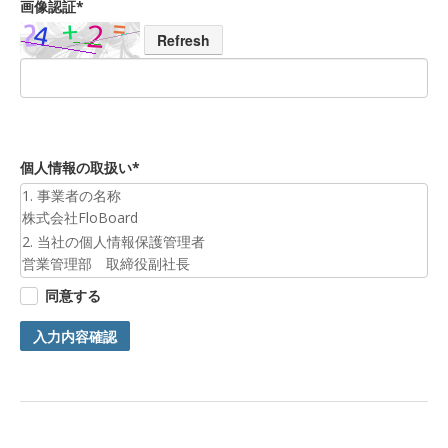
画像認証*
Refresh
個人情報の取扱い*
1. 事業者の名称
株式会社FloBoard
2. 当社の個人情報保護管理者
営業管理部 取締役副社長
3. 個人情報の利用目的
同意する
お預かりした個人情報は、お問合せへの対応のために利用いた
します。
入力内容確認
4. 第三者提供について
ご本人の同意がある場合または法令に基づく場合を除き、今回
ご入力頂く個人情報は第三者に提供しません。
5. 個人情報の開示等及びお問合せ窓口
ご自身の個人情報の開示等（利用目的の通知、開示、内容の訂