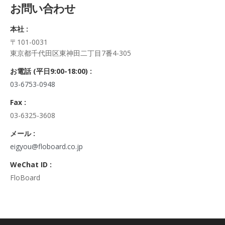
お問い合わせ
正・追加・削除、利用の停止または消去、第三者への提供の停
止及び第三者への提供記録の開示）に関して、当社問合わせ窓
本社 :
口に申し出ることができます。
〒101-0031
その際、弊社はご本人を確認させていただいたうえで、合理的
東京都千代田区東神田二丁目7番4-305
な期間内に対応いたします。
なお、個人情報に関する弊社問合わせ先は、次の通りです。
お電話 (平日9:00-18:00) :
株式会社FloBoard 個人情報問合せ窓口
03-6753-0948
〒101-0031 東京都千代田区東神田二丁目7番4-305
メールアドレス: info@floboard.co.jp TEL: 03-6753-0948
Fax :
（受付時間 9:00～18:00 ※土・日曜日、祝日、年末年始、ゴ
03-6325-3608
ールデンウィークを除く)
6. 個人情報における任意性について
メール :
個人情報のご提供は、ご本人の任意です。ただし、必須項目を
eigyou@floboard.co.jp
ご入力頂けない場合は本フォームをご利用頂けませんので、ご
WeChat ID :
了承ください。
FloBoard