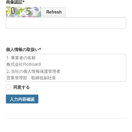
画像認証*
Refresh
個人情報の取扱い*
1. 事業者の名称
株式会社FloBoard
2. 当社の個人情報保護管理者
営業管理部 取締役副社長
3. 個人情報の利用目的
同意する
お預かりした個人情報は、お問合せへの対応のために利用いた
します。
入力内容確認
4. 第三者提供について
ご本人の同意がある場合または法令に基づく場合を除き、今回
ご入力頂く個人情報は第三者に提供しません。
5. 個人情報の開示等及びお問合せ窓口
ご自身の個人情報の開示等（利用目的の通知、開示、内容の訂