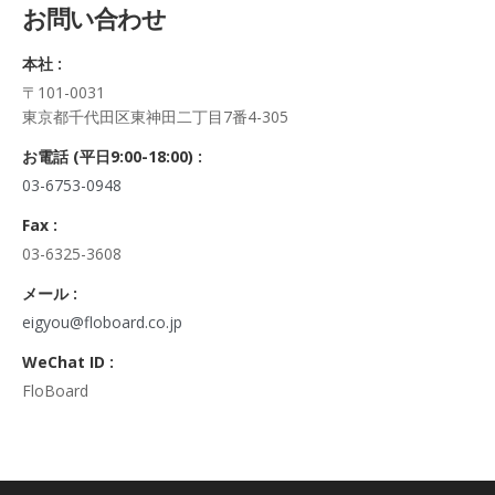
お問い合わせ
正・追加・削除、利用の停止または消去、第三者への提供の停
止及び第三者への提供記録の開示）に関して、当社問合わせ窓
本社 :
口に申し出ることができます。
〒101-0031
その際、弊社はご本人を確認させていただいたうえで、合理的
東京都千代田区東神田二丁目7番4-305
な期間内に対応いたします。
なお、個人情報に関する弊社問合わせ先は、次の通りです。
お電話 (平日9:00-18:00) :
株式会社FloBoard 個人情報問合せ窓口
03-6753-0948
〒101-0031 東京都千代田区東神田二丁目7番4-305
メールアドレス: info@floboard.co.jp TEL: 03-6753-0948
Fax :
（受付時間 9:00～18:00 ※土・日曜日、祝日、年末年始、ゴ
03-6325-3608
ールデンウィークを除く)
6. 個人情報における任意性について
メール :
個人情報のご提供は、ご本人の任意です。ただし、必須項目を
eigyou@floboard.co.jp
ご入力頂けない場合は本フォームをご利用頂けませんので、ご
WeChat ID :
了承ください。
FloBoard