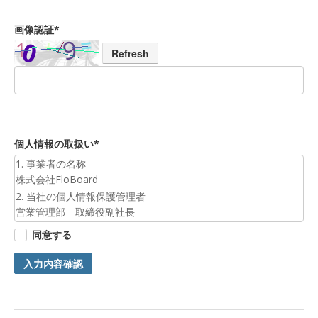
画像認証*
Refresh
個人情報の取扱い*
1. 事業者の名称
株式会社FloBoard
2. 当社の個人情報保護管理者
営業管理部 取締役副社長
3. 個人情報の利用目的
同意する
お預かりした個人情報は、お問合せへの対応のために利用いた
します。
入力内容確認
4. 第三者提供について
ご本人の同意がある場合または法令に基づく場合を除き、今回
ご入力頂く個人情報は第三者に提供しません。