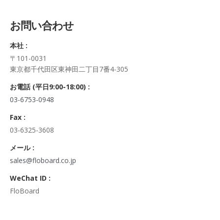
5. 個人情報の開示等及びお問合せ窓口
ご自身の個人情報の開示等（利用目的の通知、開示、内容の訂
お問い合わせ
正・追加・削除、利用の停止または消去、第三者への提供の停
止及び第三者への提供記録の開示）に関して、当社問合わせ窓
本社 :
口に申し出ることができます。
〒101-0031
その際、弊社はご本人を確認させていただいたうえで、合理的
東京都千代田区東神田二丁目7番4-305
な期間内に対応いたします。
なお、個人情報に関する弊社問合わせ先は、次の通りです。
お電話 (平日9:00-18:00) :
株式会社FloBoard 個人情報問合せ窓口
03-6753-0948
〒101-0031 東京都千代田区東神田二丁目7番4-305
メールアドレス: info@floboard.co.jp TEL: 03-6753-0948
Fax :
（受付時間 9:00～18:00 ※土・日曜日、祝日、年末年始、ゴ
03-6325-3608
ールデンウィークを除く)
6. 個人情報における任意性について
メール :
個人情報のご提供は、ご本人の任意です。ただし、必須項目を
sales@floboard.co.jp
ご入力頂けない場合は本フォームをご利用頂けませんので、ご
WeChat ID :
了承ください。
FloBoard